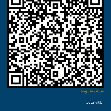
ســاير منــوها
نقشه سایت