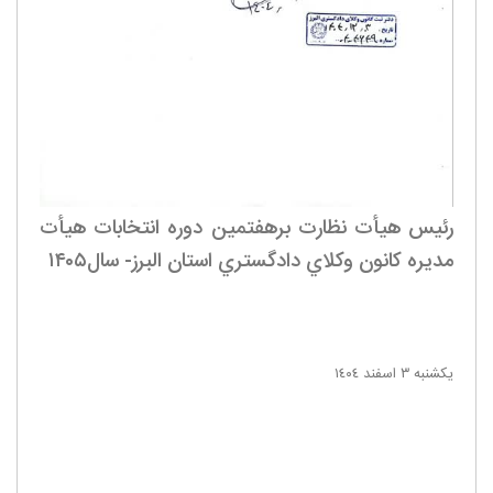
رئیس هیأت نظارت برهفتمین دوره انتخابات هيأت
مديره كانون وكلاي دادگستري استان البرز- سال۱۴۰۵
يکشنبه ٣ اسفند ١٤٠٤