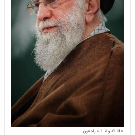
🔹انا لله و انا الیه راجعون