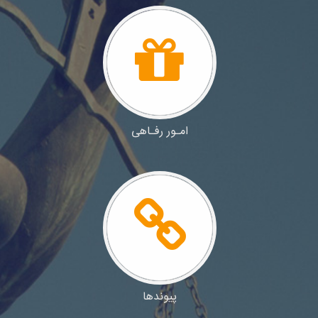
امـور رفـاهی
پیوندها