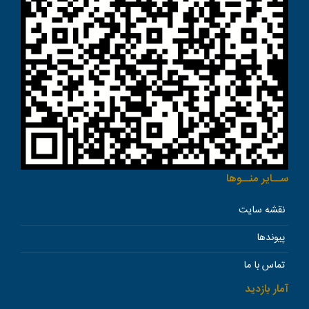
ســاير منــوها
نقشه سایت
پیوندها
تماس با ما
آمار بازدید