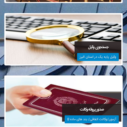
جستجوی وکیل
وکیل پایه یک در استان البرز
صدور پروانه وکالت
آزمون/وکالت اتفاقی/ بند های ماده 8