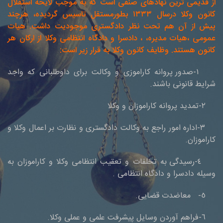
از قدیمی ترین نهادهای صنفی است که به موجب لایحه استقلال
کانون وکلا درسال ١٣٣٣ بطورمستقل تاسیس گردیده، هرچند
پیش از آن هم تحت نظر دادگستری موجودیت داشت. هیات
عمومی ،هیات مدیره، ، دادسرا و دادگاه انتظامی وکلا از ارکان هر
کانون هستند. وظایف کانون وکلا به قرار زیر است:
١-صدور پروانه کاراموزی و وکالت برای داوطلبانی که واجد
شرایط قانونی باشند.
٢-تمدید پروانه کاراموزان و وکلا
٣-اداره امور راجع به وکالت دادگستری و نظارت بر اعمال وکلا و
کاراموزان.
٤-رسیدگی به تخلفات و تعقیب انتظامی وکلا و کاراموزان به
وسیله دادسرا و دادگاه انتظامی .
٥- معاضدت قضایی.
٦-فراهم آوردن وسایل پیشرفت علمی و عملی وکلا.