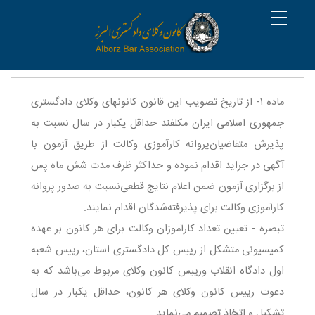
ماده ۱- از تاریخ تصویب این قانون كانونهای وكلای دادگستری
جمهوری اسلامی ایران مكلفند حداقل یكبار در سال نسبت به
پذیرش متقاضیان‌پروانه كارآموزی وكالت از طریق آزمون با
آگهی در جراید اقدام نموده و حداكثر ظرف مدت شش ماه پس
از برگزاری آزمون ضمن اعلام نتایج قطعی‌نسبت به صدور پروانه
كارآموزی وكالت برای پذیرفته‌شدگان اقدام نمایند.
‌تبصره - تعیین تعداد كارآموزان وكالت برای هر كانون بر عهده
كمیسیونی متشكل از رییس كل دادگستری استان، رییس شعبه
اول دادگاه انقلاب و‌رییس كانون وكلای مربوط می‌باشد كه به
دعوت رییس كانون وكلای هر كانون، حداقل یكبار در سال
تشكیل و اتخاذ تصمیم می‌نماید.