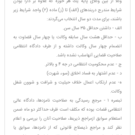
وكلا از بین وكلای پایه یك هر حوزه كه علاوه بر دارا بودن
شرایط مندرج در‌بندهای (‌الف) تا (‌ز) ماده (۲) واجد شرایط زیر
باشند، برای مدت دو سال انتخاب می‌گردند:
‌الف - داشتن حداقل ۳۵ سال سن.
ب - حداقل هشت سال سابقه وكالت یا چهار سال قضاوت به
انضمام چهار سال وكالت داشته و از طرف دادگاه انتظامی
صلاحیت قضایی آنها‌سلب نشده باشد.
ج - عدم محكومیت انتظامی در جه ۴ و بالاتر.
‌د - عدم اشتهار به فساد اخلاق (‌سوء شهرت)
ه- عدم ارتكاب اعمال خلاف حیثیت و شرافت و شوون شغل
وكالت.
‌تبصره ۱ - مرجع رسیدگی به صلاحیت نامزدها، دادگاه عالی
انتظامی قضات بوده كه مكلف است ظرف حداكثر دو ماه ضمن
استعلام سوابق از‌مراجع ذیربط، صلاحیت آنان را بررسی و اعلام
نظر كند و مراجع ذیصلاح قانونی كه از نامزدها، سوابق یا