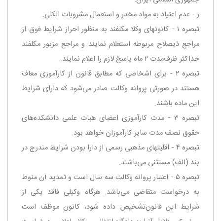
جمهوری اسلامی ایران.
‌ز - عدم اعتیاد به مواد مخدر و استعمال مشروبات الكلی.
‌تبصره ۱ - كانونهای وكلا مكلفند به منظور احراز شرایط فوق از
مراجع ذیصلاح مربوطه استعلام نمایند و مراجع مزبور مكلفند
حداكثر ظرف‌مدت ۲ ماه پاسخ لازم را اعلام نمایند.
‌تبصره ۲ - برای اشخاصی كه مطابق قانون از كارآموزی معاف
هستند در صورتی پروانه وكالت صادر می‌شود كه دارای شرایط
این ماده باشند.
‌تبصره ۳ - مدت كارآموزی اعضای هیات علمی دانشكده‌های
حقوق نصف مدت سایر كارآموزان خواهد بود.
‌تبصره ۴ - اقلیتهای مذهبی رسمی از دارا بودن شرایط مندرج در
بند (‌الف) مستثنی می‌باشند.
‌تبصره ۵ - اعتبار پروانه وكالت سه سال است و تمدید آن منوط
به درخواست متقاضی می‌باشد. هرگاه وكیلی فاقد یكی از
شرایط این قانون‌تشخیص داده شود، كانون موظف است