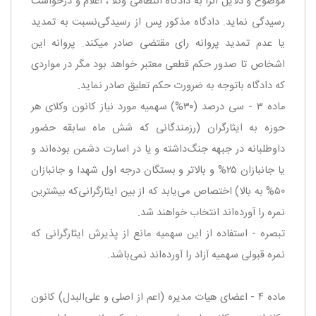
موضوع و دلایل آنرا به دادگاه انتظامی وكلا ، اعلام و درخواست
رسیدگی نماید. دادگاه مذكور پس از رسیدگی‌نسبت به تمدید
یا عدم تمدید پروانه رای مقتضی صادر میكند. پروانه این
اشخاص تا صدور حكم قطعی معتبر خواهد بود مگر در مواردی
كه دادگاه با‌توجه به ضرورت حكم تعلیق صادر نماید.
‌ماده ۳ - سی درصد (۳۰%) سهمیه مورد نیاز كانون وكلای هر
حوزه به ایثارگران (‌رزمندگانی كه شش ماه سابقه حضور
داوطلبانه در جبهه جنگ‌داشته و یا در اسارت دشمن بوده‌اند و
یا جانبازان ۲۵% و بالاتر و بستگان درجه اول شهدا و جانبازان
۵۰% به بالا) اختصاص می‌یابد كه از بین ایثارگرانی‌كه بیشترین
نمره را آورده‌اند انتخاب خواهند شد.
‌تبصره - استفاده از این سهمیه مانع از پذیرش ایثارگرانی كه
نمره قبولی سهمیه آزاد را آورده‌اند نمی‌باشد.
ماده ۴ - اعضای هیات مدیره (‌اعم از اصلی و علی‌البدل) كانون