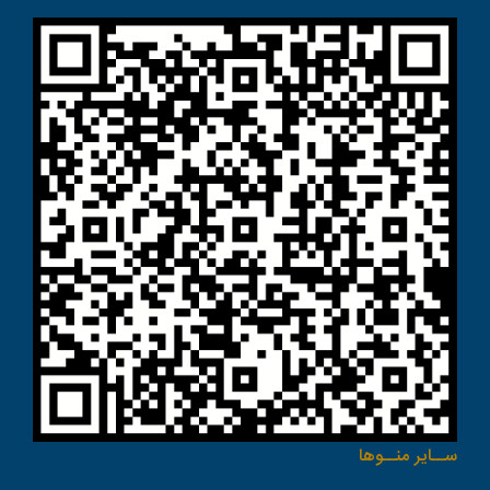
ســاير منــوها