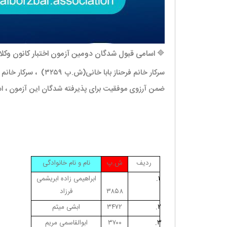
🔷 اسامی قبول شدگان دومین آزمون اختبار کانون وکلای دادگستری ال
سرکار خانم فرحناز بابا خانی(ش.پ ۳۲۵۹)
ضمن آرزوی موفقیت برای
پذیرفته شدگان این آزمون ، ا
ردیف
ش.پ
نام و نام خانوادگی
۱.
ابراهیمی زاده ابریشمی
۳۸۵۸
فرزاد
۲.
۳۴۷۲
ابشی میثم
۳.
۳۷۰۰
ابوالقاسمی مریم