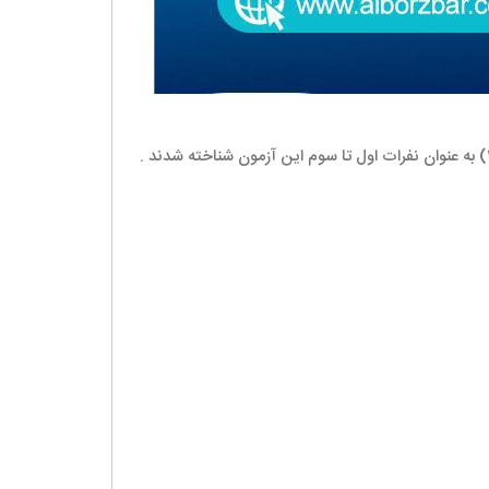
، سرکار خانم فاطمه محمدی (ش.پ ۳۵۴۵) و جناب آقای احسان علی بابائی (ش.پ ۳۶۰۴) به عنوان نفرات اول تا سوم این آزمون شناخته شدند .