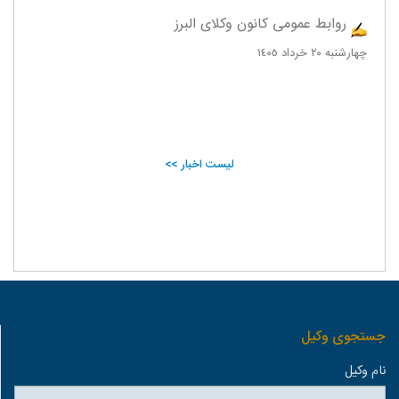
روابط عمومی کانون وکلای البرز
چهارشنبه ٢٠ خرداد ١٤٠٥
لیست اخبار >>
جستجوی وكيل
نام وكيل