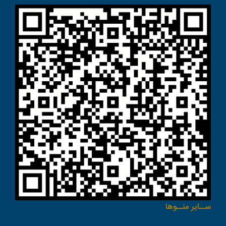
ســاير منــوها