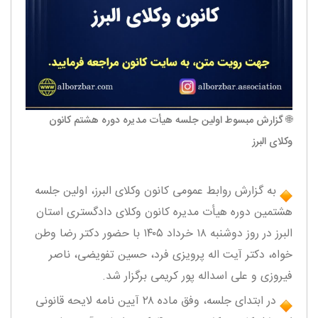
🌐 گزارش مبسوط اولین جلسه هیأت مدیره دوره هشتم کانون
وکلای البرز
به گزارش روابط عمومی کانون وکلای البرز، اولین جلسه
هشتمین دوره هیأت مدیره کانون وکلای دادگستری استان
البرز در روز دوشنبه ۱۸ خرداد ۱۴٠۵ با حضور دکتر رضا وطن
خواه، دکتر آیت اله پرویزی فرد، حسین تفویضی، ناصر
فیروزی و علی اسداله پور کریمی برگزار شد.
در ابتدای جلسه، وفق ماده ۲۸ آیین نامه لایحه قانونی