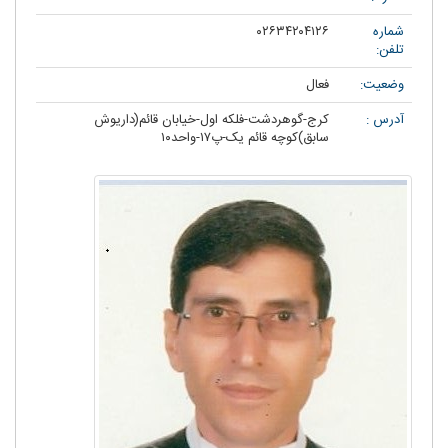
شماره
۰۲۶۳۴۲۰۴۱۲۶
تلفن:
وضعیت:
فعال
آدرس :
کرج-گوهردشت-فلکه اول-خیابان قائم(داریوش
سابق)کوچه قائم یک-پ۱۷-واحد۱۰