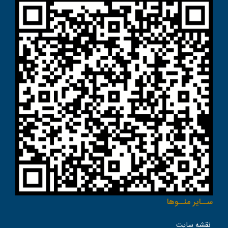
ســاير منــوها
نقشه سایت