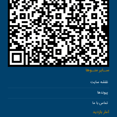
ســاير منــوها
نقشه سایت
پیوندها
تماس با ما
آمار بازدید